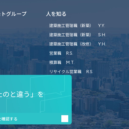
モトグループ
人を知る
建築施工管理職（新築）
Y.Y.
建築施工管理職（新築）
S.H.
建築施工管理職（改修）
Y.H.
営業職
R.S.
積算職
M.T.
リサイクル営業職
R.S.
たのと違う」を
を確認する