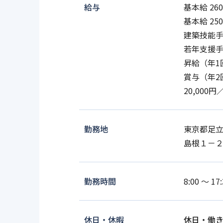
給与
基本給 26
基本給 2
建築技能手当
若年支援
昇給（年1
賞与（年2
20,000円
勤務地
東京都足
島根１－
勤務時間
8:00 ～ 
休日・休暇
休日・働