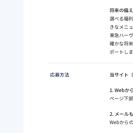
将来の備
選べる福利
きなメニ
東急ハー
確かな将来
ポートしま
応募方法
当サイト（
1. We
ページ下
2. メー
Webから