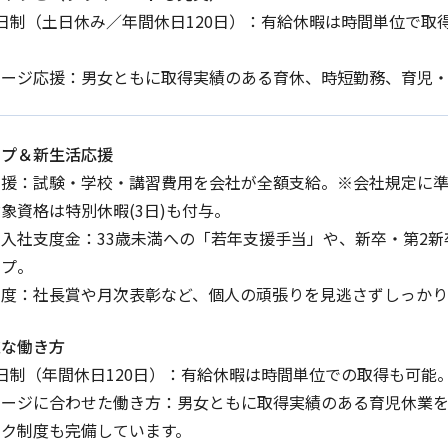
日制（土日休み／年間休日120日）：有給休暇は時間単位で取
テージ応援：男女ともに取得実績のある育休、時短勤務、育児
ップ＆新生活応援
支援：試験・学校・講習費用を会社が全額支給。※会社規定に
象資格は特別休暇(3日)も付与。
入社支度金：33歳未満への「若年支援手当」や、新卒・第2
ップ。
制度：社長賞や月次表彰など、個人の頑張りを見逃さずしっかり
軟な働き方
日制（年間休日120日）：有給休暇は時間単位での取得も可能
テージに合わせた働き方：男女ともに取得実績のある育児休業
ーク制度も完備しています。