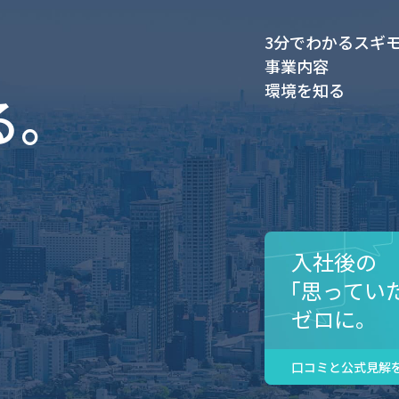
、
3分でわかるスギ
事業内容
環境を知る
る。
入社後の
「思ってい
ゼロに。
口コミと公式見解