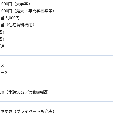
0,000円（大学卒）
50,000円（短大・専門学校卒等）
 5,000円
手当（住宅賃料補助）
回）
回）
／月
立区
２－３
17:30（休憩90分／実働8時間）
きやすさ（プライベートも充実）